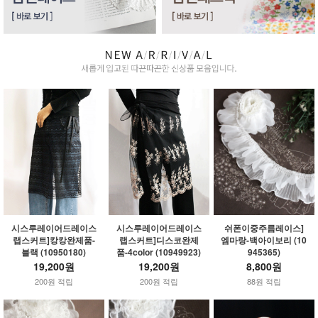
시스루레이어드레이스
시스루레이어드레이스
쉬폰이중주름레이스]
랩스커트]캉캉완제품-
랩스커트]디스코완제
엠마랑-백아이보리 (10
블랙 (10950180)
품-4color (10949923)
945365)
19,200원
19,200원
8,800원
200원 적립
200원 적립
88원 적립