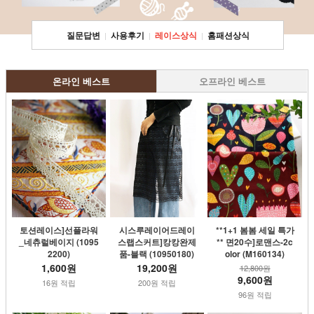
질문답변
사용후기
레이스상식
홈패션상식
|
|
|
온라인 베스트
오프라인 베스트
**1+1 봄봄 세일 특가
시스루레이어드레이
토션레이스]선플라워
** 면20수]로맨스-2c
스랩스커트]캉캉완제
_네츄럴베이지 (1095
olor (M160134)
품-블랙 (10950180)
2200)
19,200원
1,600원
12,800원
9,600원
200원 적립
16원 적립
96원 적립