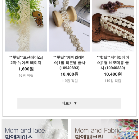
**핫딜**토션레이스]
**핫딜**케미컬레이
**핫딜**케미컬레이
2마-뉴야크-베이지
스]1필-네모데롱-금
스]1필-리본별-금사
사 (10940889)
(10940893)
1,600원
10,400원
10,400원
16원 적립
110원 적립
110원 적립
더보기 ▼