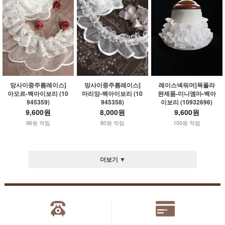
망사이중주름레이스]
망사이중주름레이스]
레이스넥워머]목폴라
아모르-백아이보리 (10
마리앙-백아이보리 (10
완제품-미니엠마-백아
945359)
945358)
이보리 (10932696)
9,600원
8,000원
9,600원
96원 적립
80원 적립
100원 적립
더보기 ▼