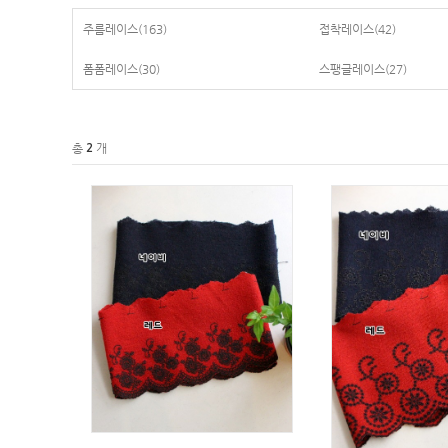
주름레이스
(163)
접착레이스
(42)
폼폼레이스
(30)
스팽글레이스
(27)
총
개
2