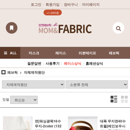
로그인
회원가입
장바구니
마이페이지
|
|
|
▲
+1,000원
ALL
마스크
레이스
리본테이프
패브릭
질문답변
사용후기
레이스상식
홈패션상식
|
|
|
패브릭
자체제작원단
정렬
면]워싱광목16수
대폭 무지면40수
무지-2color (132
트윌]레인보우시