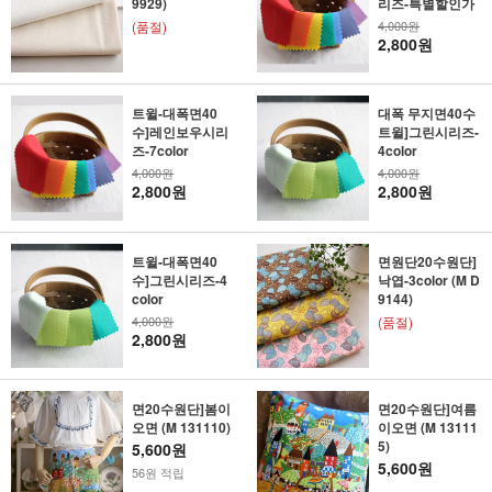
9929)
리즈-특별할인가
(품절)
4,000원
2,800원
트윌-대폭면40
대폭 무지면40수
수]레인보우시리
트윌]그린시리즈-
즈-7color
4color
4,000원
4,000원
2,800원
2,800원
트윌-대폭면40
면원단20수원단]
수]그린시리즈-4
낙엽-3color (M D
color
9144)
4,000원
(품절)
2,800원
면20수원단]봄이
면20수원단]여름
오면 (M 131110)
이오면 (M 13111
5)
5,600원
5,600원
56원 적립