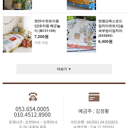
면20수컷트지원
면원단옥스포드
단]유치원 해군놀
앞치마컷트지]숲
이 (M131109)
속부엉이앞치마
(843694)
7,200원
6,400원
72원 적립
더보기 ▼